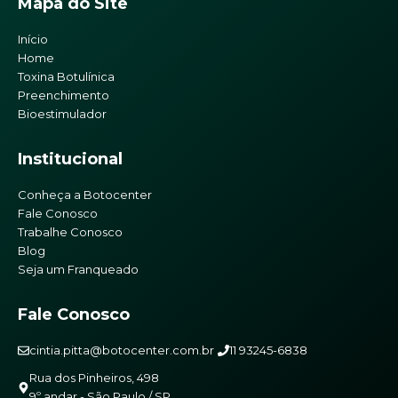
Mapa do Site
Início
Home
Toxina Botulínica
Preenchimento
Bioestimulador
Institucional
Conheça a Botocenter
Fale Conosco
Trabalhe Conosco
Blog
Seja um Franqueado
Fale Conosco
cintia.pitta@botocenter.com.br
11 93245-6838
Rua dos Pinheiros, 498
9º andar - São Paulo / SP